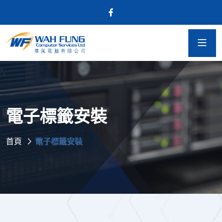
電子標籤安裝
首頁
電子標籤安裝